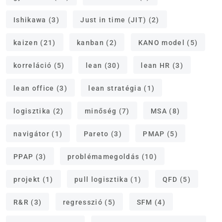
Ishikawa
(3)
Just in time (JIT)
(2)
kaizen
(21)
kanban
(2)
KANO model
(5)
korreláció
(5)
lean
(30)
lean HR
(3)
lean office
(3)
lean stratégia
(1)
logisztika
(2)
minőség
(7)
MSA
(8)
navigátor
(1)
Pareto
(3)
PMAP
(5)
PPAP
(3)
problémamegoldás
(10)
projekt
(1)
pull logisztika
(1)
QFD
(5)
R&R
(3)
regresszió
(5)
SFM
(4)