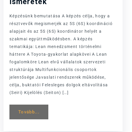
ismeretek
Képzésünk bemutatása A képzés célja, hogy a
résztvevők megismerjék az 5S (6S) koordináció
alapjait és az 5S (6S) koordinátor helyét a
szakmai együttműködésben. A képzés
tematikája: Lean menedzsment történelmi
háttere A Toyota-gyakorlat alapkövei A Lean
fogalomköre Lean elvű vállalatok szervezeti
struktúrája Multifunkcionális csoportok
jelentősége Javaslati rendszerek működése,
célja, buktatói Felesleges dolgok eltávolítása
(Seiri) Kijelölés (Seiton) […]
Tovább...