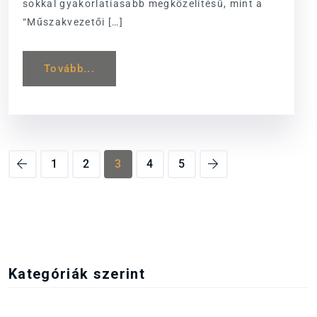
sokkal gyakorlatiasabb megközelítésű, mint a
“Műszakvezetői […]
Tovább...
1
2
3
4
5
Kategóriák szerint