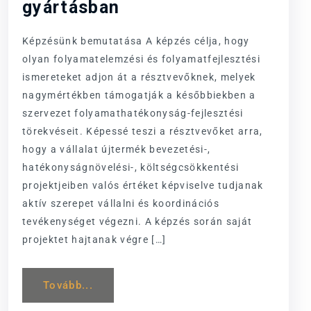
gyártásban
Képzésünk bemutatása A képzés célja, hogy
olyan folyamatelemzési és folyamatfejlesztési
ismereteket adjon át a résztvevőknek, melyek
nagymértékben támogatják a későbbiekben a
szervezet folyamathatékonyság-fejlesztési
törekvéseit. Képessé teszi a résztvevőket arra,
hogy a vállalat újtermék bevezetési-,
hatékonyságnövelési-, költségcsökkentési
projektjeiben valós értéket képviselve tudjanak
aktív szerepet vállalni és koordinációs
tevékenységet végezni. A képzés során saját
projektet hajtanak végre […]
Tovább...